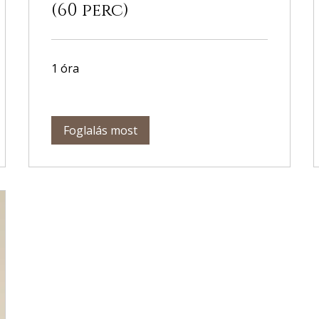
(60 perc)
1 óra
Foglalás most