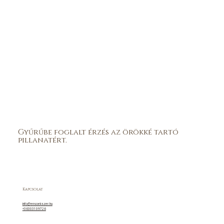
Gyűrűbe foglalt érzés az örökké tartó
pillanatért.
Kapcsolat
info@ensoekszer.hu
+36303109726