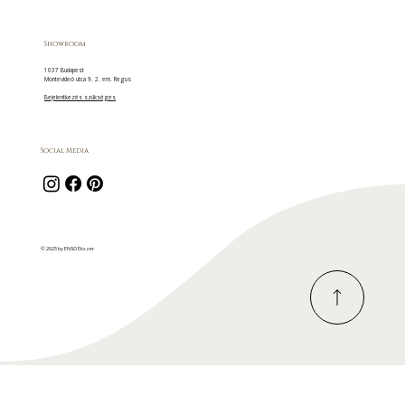
Showroom
1037 Budapest
Montevideó utca 9. 2. em. Regus
Bejelentkezés szükséges
Social Media
© 2025 by ENSO Ékszer