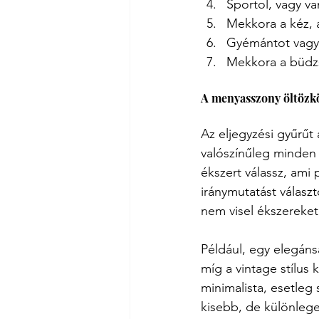
Sportol, vagy v
Mekkora a kéz, 
Gyémántot vagy
Mekkora a büdzs
A menyasszony öltözkö
Az eljegyzési gyűrűt 
valószínűleg minden 
ékszert válassz, ami
iránymutatást választ
nem visel ékszereket,
Például, egy elegáns
míg a vintage stílus
minimalista, esetleg
kisebb, de különlege