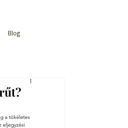
Blog
rűt?
g a tökéletes 
 eljegyzési 