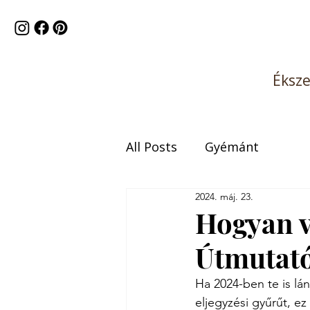
Éksz
All Posts
Gyémánt
2024. máj. 23.
Hogyan v
Útmutató
Ha 2024-ben te is l
eljegyzési gyűrűt, e