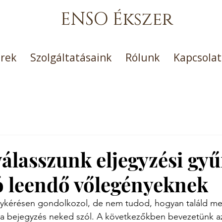
ENSO Ékszer
erek
Szolgáltatásaink
Rólunk
Kapcsolat
álasszunk eljegyzési gyű
 leendő vőlegényeknek
ánykérésen gondolkozol, de nem tudod, hogyan találd me
z a bejegyzés neked szól. A következőkben bevezetünk az