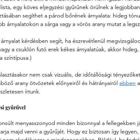
lista, egy köves eljegyzési gyűrűnek örülnek a legjobban.
sztásában segíthet a párod bőrének árnyalata: hideg tón
b árnyalatokon a sárga vagy a vörös arany mutat a legs
árnyalat kérdésben segít, ha észrevétlenül megvizsgálo
vagy a csuklón futó erek kékes árnyalatúak, akkor hideg, 
 színtípusa.)
álasztásakor nem csak vizuális, de időtállósági tényezőke
böző arany ötvözetek előnyeiről és hátrányairól 
ebben
 
zletesen írtunk.
si gyűrűvel
onsült menyasszonyod minden bizonnyal a fellegekben já
arja majd venni a gyűrűjét. Hogy ez biztosan így legyen
ami nem akadályozza a mindennapokban. Például, ha fodrá