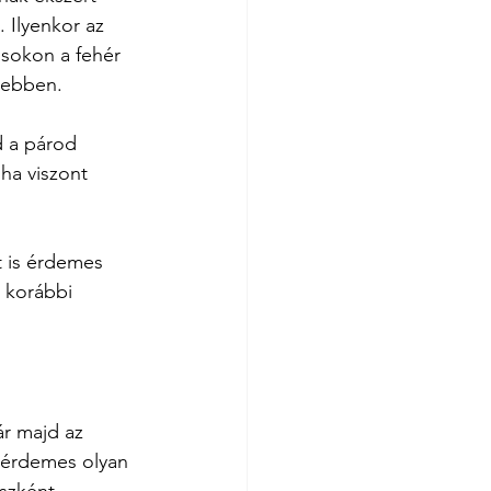
 Ilyenkor az 
usokon a fehér 
zebben.
d a párod 
ha viszont 
t is érdemes 
a korábbi 
r majd az 
, érdemes olyan 
szként 