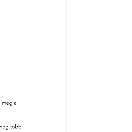
k meg a 
 még több 