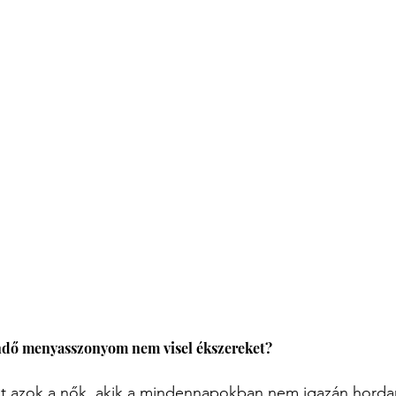
endő menyasszonyom nem visel ékszereket?
int azok a nők, akik a mindennapokban nem igazán horda