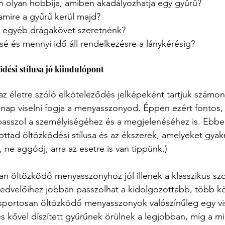
an olyan hobbija, amiben akadályozhatja egy gyűrű?
amire a gyűrű kerül majd?
 egyéb drágakövet szeretnénk?
é és mennyi idő áll rendelkezésre a lánykérésig?
dési stílusa jó kiindulópont
az életre szóló elköteleződés jelképeként tartjuk számon,
nap viselni fogja a menyasszonyod. Éppen ezért fontos,
 passzol a személyiségéhez és a megjelenéséhez is. Ebbe
ottad öltözködési stílusa és az ékszerek, amelyeket gyakr
 ne aggódj, arra az esetre is van tippünk.)
an öltözködő menyasszonyhoz jól illenek a klasszikus szol
 kedvelőihez jobban passzolhat a kidolgozottabb, több kö
 sportosan öltözködő menyasszonyok valószínűleg egy vi
s kővel díszített gyűrűnek örülnek a legjobban, míg a m