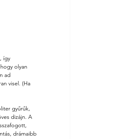
 így 
 hogy olyan 
n ad 
an visel. (Ha 
iter gyűrűk, 
ves dizájn. A 
sszafogott, 
intás, drámaibb 