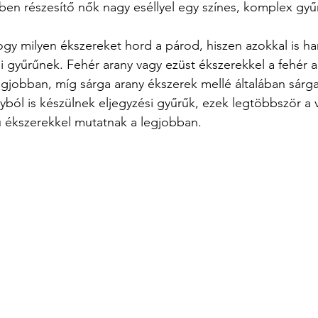
en részesítő nők nagy eséllyel egy színes, komplex gyű
ogy milyen ékszereket hord a párod, hiszen azokkal is har
si gyűrűnek. Fehér arany vagy ezüst ékszerekkel a fehér a
egjobban, míg sárga arany ékszerek mellé általában sárga
yból is készülnek eljegyzési gyűrűk, ezek legtöbbször a 
sú ékszerekkel mutatnak a legjobban.