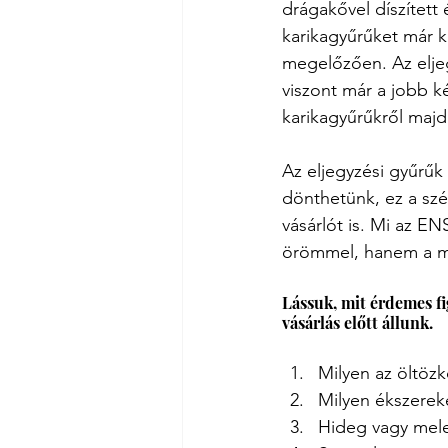
drágakővel díszített 
karikagyűrűket már k
megelőzően. Az eljeg
viszont már a jobb kéz
karikagyűrűkről maj
Az eljegyzési gyűrűk
dönthetünk, ez a szé
vásárlót is. Mi az EN
örömmel, hanem a még
Lássuk, mit érdemes f
vásárlás előtt állunk.
Milyen az öltözk
Milyen ékszerek
Hideg vagy mele