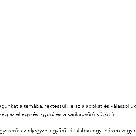
gunkat a témába, fektessük le az alapokat és válaszolju
ség az eljegyzési gyűrű és a karikagyűrű között?
egyszerű: az eljegyzési gyűrűt általában egy, három vagy