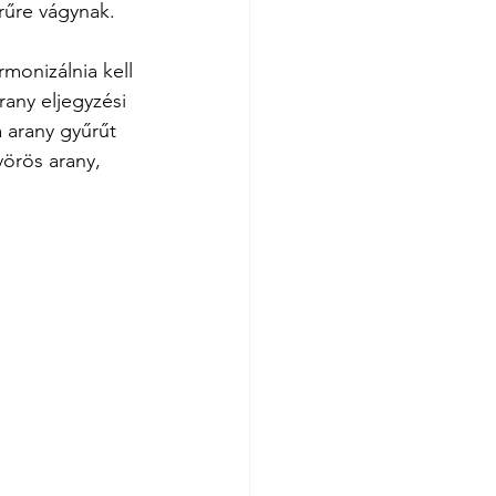
rűre vágynak.
monizálnia kell 
rany eljegyzési 
 arany gyűrűt 
vörös arany, 