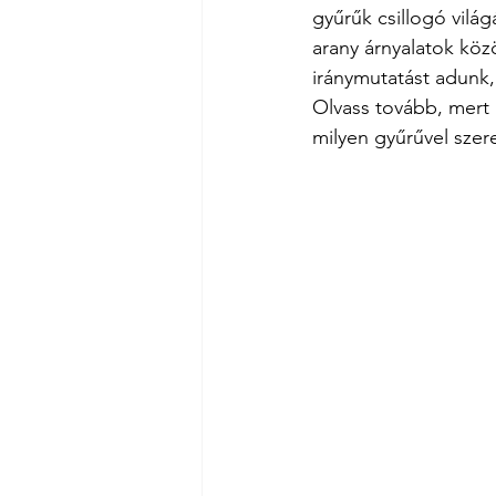
gyűrűk csillogó vilá
arany árnyalatok köz
iránymutatást adunk,
Olvass tovább, mert 
milyen gyűrűvel szer