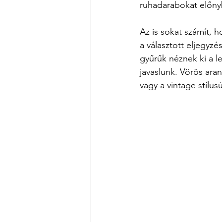
ruhadarabokat előnyb
Az is sokat számít, h
a választott eljegyzé
gyűrűk néznek ki a l
javaslunk. Vörös aran
vagy a vintage stílu