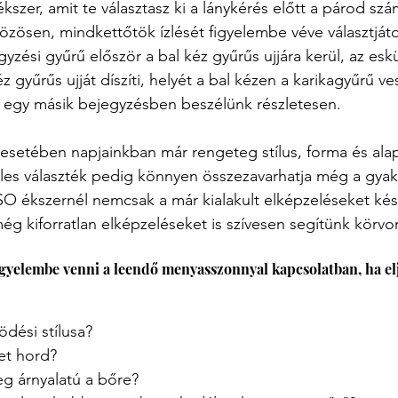
ékszer, amit te választasz ki a lánykérés előtt a párod szá
özösen, mindkettőtök ízlését figyelembe véve választjáto
yzési gyűrű először a bal kéz gyűrűs ujjára kerül, az esk
 gyűrűs ujját díszíti, helyét a bal kézen a karikagyűrű ves
d egy másik bejegyzésben beszélünk részletesen.
 esetében napjainkban már rengeteg stílus, forma és ala
les választék pedig könnyen összezavarhatja még a gyako
SO ékszernél nemcsak a már kialakult elképzeléseket kész
 kiforratlan elképzeléseket is szívesen segítünk körvon
igyelembe venni a leendő menyasszonnyal kapcsolatban, ha el
ödési stílusa? 
et hord? 
g árnyalatú a bőre?