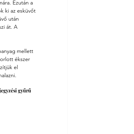
mára. Ezután a 
k ki az esküvőt 
üvő után 
zi át. A 
panyag mellett 
rlott ékszer 
ítjük el 
alazni. 
jegyzési gyűrű 