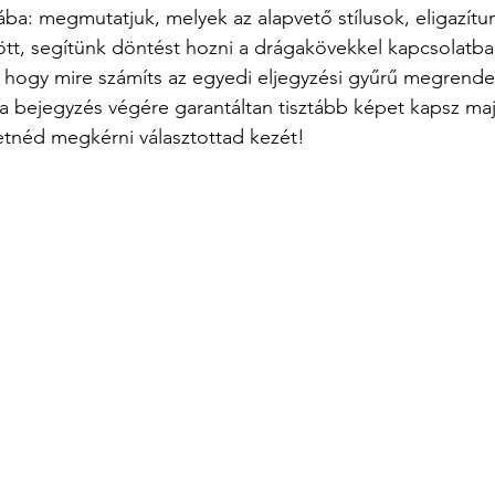
gába: megmutatjuk, melyek az alapvető stílusok, eligazít
ött, segítünk döntést hozni a drágakövekkel kapcsolatban
 hogy mire számíts az egyedi eljegyzési gyűrű megrende
a bejegyzés végére garantáltan tisztább képet kapsz maj
etnéd megkérni választottad kezét!