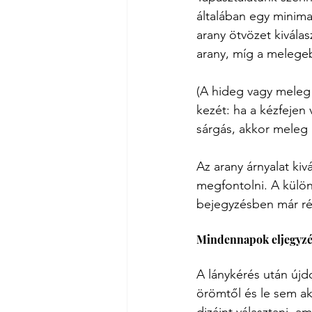
általában egy minima
arany ötvözet kivála
arany, míg a melegeb
(A hideg vagy meleg 
kezét: ha a kézfejen 
sárgás, akkor meleg a
Az arany árnyalat kiv
megfontolni. A külön
bejegyzésben már rés
Mindennapok eljegyzé
A lánykérés után újd
örömtől és le sem ak
dizájnt választani, 