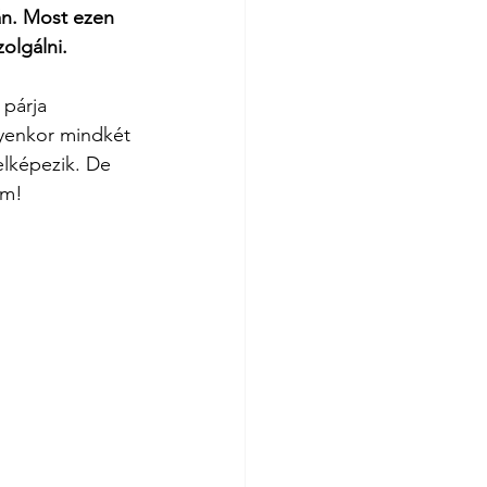
n. Most ezen 
olgálni.
 párja 
lyenkor mindkét 
elképezik. De 
em!