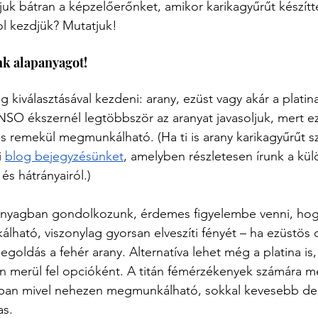
ljuk bátran a képzelőerőnket, amikor karikagyűrűt készítt
l kezdjük? Mutatjuk!
nk alapanyagot!
kiválasztásával kezdeni: arany, ezüst vagy akár a platina 
NSO ékszernél legtöbbször az aranyat javasoljuk, mert 
 és remekül megmunkálható. (Ha ti is arany karikagyűrűt s
 
blog bejegyzésünket
, amelyben részletesen írunk a kü
és hátrányairól.)
anyagban gondolkozunk, érdemes figyelembe venni, hogy
ható, viszonylag gyorsan elveszíti fényét – ha ezüstös c
goldás a fehér arany. Alternatíva lehet még a platina is
án merül fel opcióként. A titán fémérzékenyek számára m
onban mivel nehezen megmunkálható, sokkal kevesebb d
as.