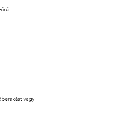
yűrű 
őberakást vagy 