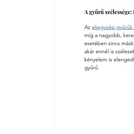
A gyűrű szélessége:
Az 
eljegyzési gyűrűk
míg a nagyobb, kerek
esetében sincs máské
akár ennél is szélese
kényelem is elengedh
gyűrű.