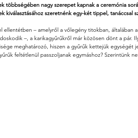
tek többségében nagy szerepet kapnak a ceremónia sorá
 kiválasztásához szeretnénk egy-két tippel, tanáccsal sz
l ellentétben – amelyről a vőlegény titokban, általában a
oskodik –, a karikagyűrűkről már közösen dönt a pár. I
lyisége meghatározó, hiszen a gyűrűk kettejük egységét j
gyűrűk feltétlenül passzoljanak egymáshoz? Szerintünk n