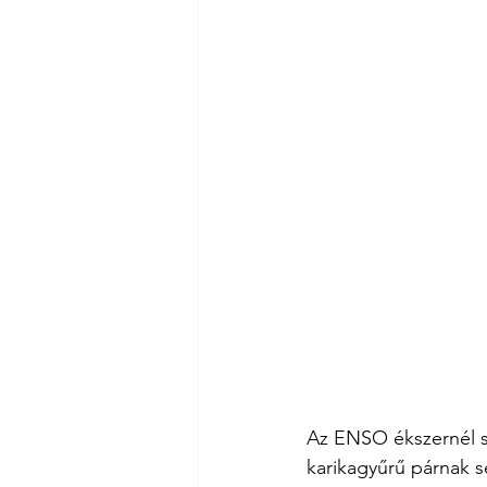
Az ENSO ékszernél s
karikagyűrű párnak s