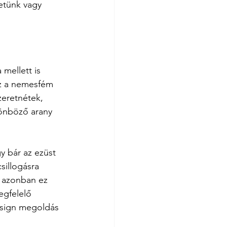
etünk vagy 
mellett is 
ez a nemesfém 
zeretnétek, 
lönböző arany 
 bár az ezüst 
sillogásra 
, azonban ez 
egfelelő 
esign megoldás 