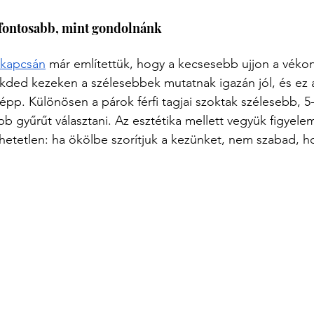
 fontosabb, mint gondolnánk
 kapcsán
 már említettük, hogy a kecsesebb ujjon a véko
ded kezeken a szélesebbek mutatnak igazán jól, és ez a
pp. Különösen a párok férfi tagjai szoktak szélesebb, 5
bb gyűrűt választani. Az esztétika mellett vegyük figyele
etetlen: ha ökölbe szorítjuk a kezünket, nem szabad, ho