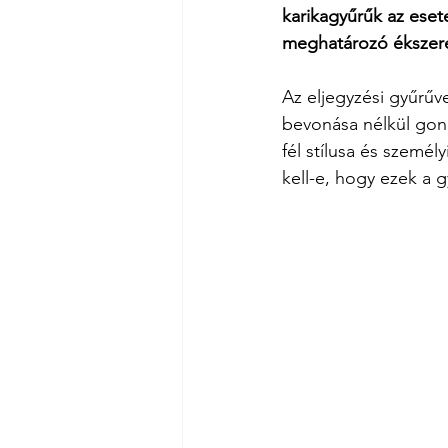
karikagyűrűk az ese
meghatározó ékszerek
Az eljegyzési gyűrűve
bevonása nélkül gond
fél stílusa és szemé
kell-e, hogy ezek a 