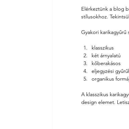
Elérkeztünk a blog 
stílusokhoz. Tekints
Gyakori karikagyűrű s
klasszikus
két árnyalatú
kőberakásos
eljegyzési gyűrű
organikus formá
A klasszikus karikag
design elemet. Letis