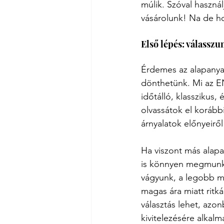
múlik. Szóval haszná
vásárolunk! Na de ho
Első lépés: válasszu
Érdemes az alapanyag 
dönthetünk. Mi az E
időtálló, klasszikus,
olvassátok el korábbi
árnyalatok előnyeiről 
Ha viszont más alap
is könnyen megmunkál
vágyunk, a legobb me
magas ára miatt ritk
választás lehet, az
kivitelezésére alkalm