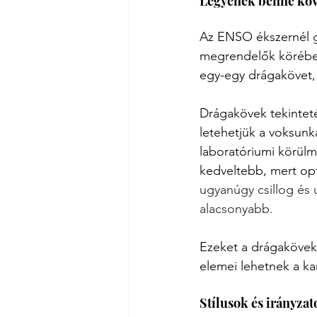
Legyenek benne köv
Az ENSO ékszernél gy
megrendelők körében 
egy-egy drágakövet, a
Drágakövek tekintet
letehetjük a voksunka
laboratóriumi körülm
kedveltebb, mert optik
ugyanúgy csillog és u
alacsonyabb.
Ezeket a drágaköveke
elemei lehetnek a ka
Stílusok és irányzat