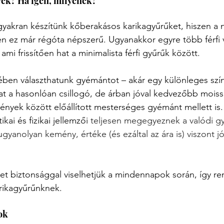
ek? Ha igen, milyenek?
akran készítünk kőberakásos karikagyűrűket, hiszen a n
ez már régóta népszerű. Ugyanakkor egyre több férfi vá
mi frissítően hat a minimalista férfi gyűrűk között. 
ében választhatunk gyémántot – akár egy különleges szí
t a hasonlóan csillogó, de árban jóval kedvezőbb moissan
ények között előállított mesterséges gyémánt mellett is.
ai és fizikai jellemzői 
teljesen megegyeznek a valódi g
gyanolyan kemény, értéke (és ezáltal az ára is) viszont jó
t biztonsággal viselhetjük a mindennapok során, így re
rikagyűrűnknek.
ok