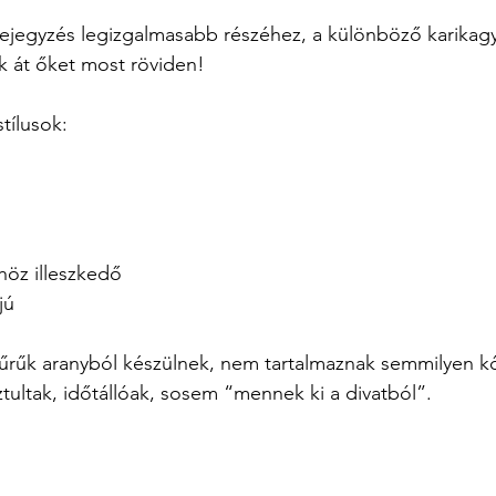
bejegyzés legizgalmasabb részéhez, a különböző karikag
ük át őket most röviden!
tílusok:
höz illeszkedő
jú
yűrűk aranyból készülnek, nem tartalmaznak semmilyen k
ztultak, időtállóak, sosem “mennek ki a divatból”.