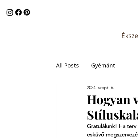
Éksz
All Posts
Gyémánt
2024. szept. 6.
Hogyan v
Stíluska
Gratulálunk! Ha terv 
esküvő megszervezése