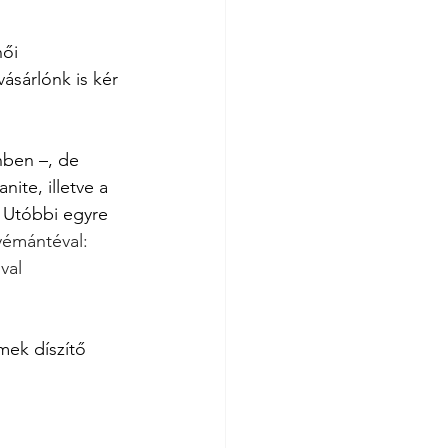
ői 
sárlónk is kér 
nben –, de 
ite, illetve a 
 Utóbbi egyre 
yémántéval: 
val 
mek díszítő 