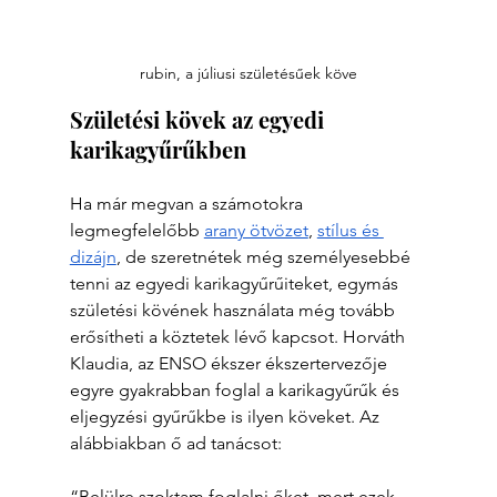
rubin, a júliusi születésűek köve
Születési kövek az egyedi 
karikagyűrűkben
Ha már megvan a számotokra 
legmegfelelőbb 
arany ötvözet
, 
stílus és 
dizájn
, de szeretnétek még személyesebbé 
tenni az egyedi karikagyűrűiteket, egymás 
születési kövének használata még tovább 
erősítheti a köztetek lévő kapcsot. Horváth 
Klaudia, az ENSO ékszer ékszertervezője 
egyre gyakrabban foglal a karikagyűrűk és 
eljegyzési gyűrűkbe is ilyen köveket. Az 
alábbiakban ő ad tanácsot:
“Belülre szoktam foglalni őket, mert ezek 