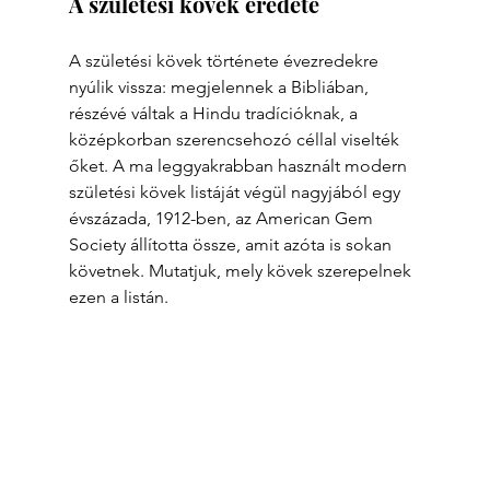
A születési kövek eredete
A születési kövek története évezredekre 
nyúlik vissza: megjelennek a Bibliában, 
részévé váltak a Hindu tradícióknak, a 
középkorban szerencsehozó céllal viselték 
őket. A ma leggyakrabban használt modern 
születési kövek listáját végül nagyjából egy 
évszázada, 1912-ben, az American Gem 
Society állította össze, amit azóta is sokan 
követnek. Mutatjuk, mely kövek szerepelnek 
ezen a listán.