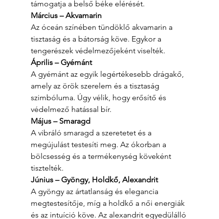
támogatja a belső béke elérését.
Március – Akvamarin
Az óceán színében tündöklő akvamarin a 
tisztaság és a bátorság köve. Egykor a 
tengerészek védelmezőjeként viselték.
Április – Gyémánt
A gyémánt az egyik legértékesebb drágakő, 
amely az örök szerelem és a tisztaság 
szimbóluma. Úgy vélik, hogy erősítő és 
védelmező hatással bír.
Május – Smaragd
A vibráló smaragd a szeretetet és a 
megújulást testesíti meg. Az ókorban a 
bölcsesség és a termékenység köveként 
tisztelték.
Június – Gyöngy, Holdkő, Alexandrit
A gyöngy az ártatlanság és elegancia 
megtestesítője, míg a holdkő a női energiák 
és az intuíció köve. Az alexandrit egyedülálló 