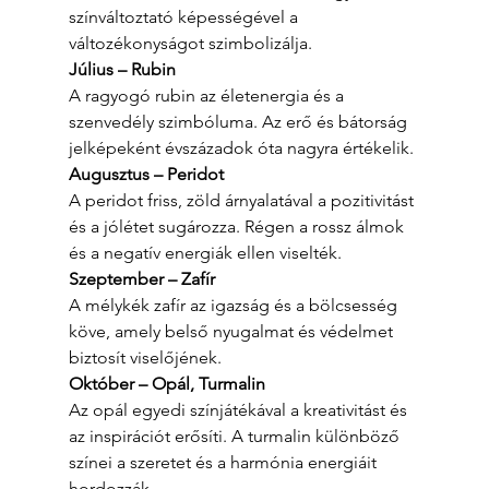
színváltoztató képességével a 
változékonyságot szimbolizálja.
Július – Rubin
A ragyogó rubin az életenergia és a 
szenvedély szimbóluma. Az erő és bátorság 
jelképeként évszázadok óta nagyra értékelik.
Augusztus – Peridot
A peridot friss, zöld árnyalatával a pozitivitást 
és a jólétet sugározza. Régen a rossz álmok 
és a negatív energiák ellen viselték.
Szeptember – Zafír
A mélykék zafír az igazság és a bölcsesség 
köve, amely belső nyugalmat és védelmet 
biztosít viselőjének.
Október – Opál, Turmalin
Az opál egyedi színjátékával a kreativitást és 
az inspirációt erősíti. A turmalin különböző 
színei a szeretet és a harmónia energiáit 
hordozzák.