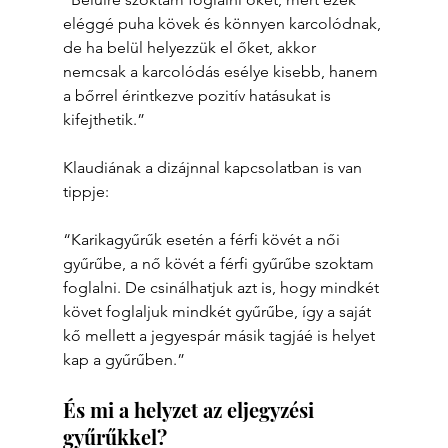
eléggé puha kövek és könnyen karcolódnak, 
de ha belül helyezzük el őket, akkor 
nemcsak a karcolódás esélye kisebb, hanem 
a bőrrel érintkezve pozitív hatásukat is 
kifejthetik.”
Klaudiának a dizájnnal kapcsolatban is van 
tippje:
“Karikagyűrűk esetén a férfi kövét a női 
gyűrűbe, a nő kövét a férfi gyűrűbe szoktam 
foglalni. De csinálhatjuk azt is, hogy mindkét 
követ foglaljuk mindkét gyűrűbe, így a saját 
kő mellett a jegyespár másik tagjáé is helyet 
kap a gyűrűben.”
És mi a helyzet az eljegyzési 
gyűrűkkel?