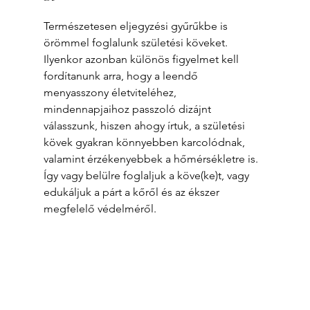
Természetesen eljegyzési gyűrűkbe is 
örömmel foglalunk születési köveket. 
Ilyenkor azonban különös figyelmet kell 
fordítanunk arra, hogy a leendő 
menyasszony életviteléhez, 
mindennapjaihoz passzoló dizájnt 
válasszunk, hiszen ahogy írtuk, a születési 
kövek gyakran könnyebben karcolódnak, 
valamint érzékenyebbek a hőmérsékletre is. 
Így vagy belülre foglaljuk a köve(ke)t, vagy 
edukáljuk a párt a kőről és az ékszer 
megfelelő védelméről.