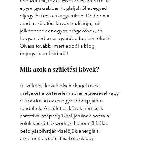
népszerűek, így az ENSO ékszernél mi is 
egyre gyakrabban foglaljuk őket egyedi 
eljegyzési és karikagyűrűkbe. De honnan 
ered a születési kövek tradíciója, mit 
jelképeznek az egyes drágakövek, és 
hogyan érdemes gyűrűbe foglalni őket? 
Olvass tovább, mert ebből a blog 
bejegyzésből kiderül!
Mik azok a születési kövek?
A születési kövek olyan drágakövek, 
melyeket a történelem során egyesével vagy 
csoportosan az év egyes hónapjaihoz 
rendeltek. A születési kövek nemcsak 
esztétikai szépségükkel járulnak hozzá a 
velük készült ékszerhez, hanem állítólag 
befolyásolhatják viselőjük energiáit, 
érzelmeit és sorsát is. Létezik egy 