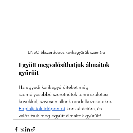
ENSO ékszerdoboz karikagyűrűk számára
Együtt megvalósíthatjuk álmaitok 
gyűrűit
Ha egyedi karikagyűrűiteket még 
személyesebbé szeretnétek tenni születési 
kövekkel, szívesen állunk rendelkezésetekre. 
Foglaljatok időpontot
 konzultációra, és 
valósítsuk meg együtt álmaitok gyűrűit!