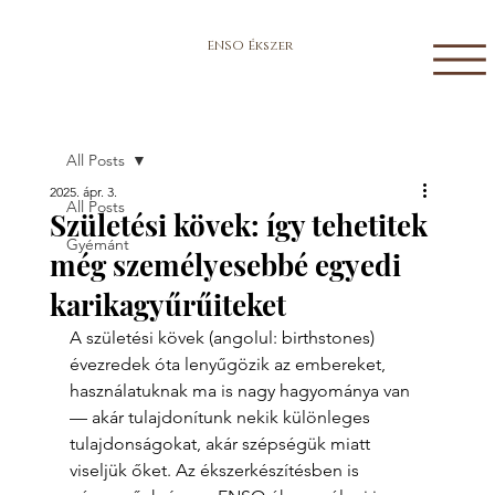
ENSO Ékszer
All Posts
2025. ápr. 3.
All Posts
Születési kövek: így tehetitek
Gyémánt
még személyesebbé egyedi
karikagyűrűiteket
A születési kövek (angolul: birthstones) 
évezredek óta lenyűgözik az embereket, 
használatuknak ma is nagy hagyománya van 
— akár tulajdonítunk nekik különleges 
tulajdonságokat, akár szépségük miatt 
viseljük őket. Az ékszerkészítésben is 